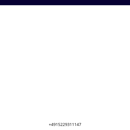
Nutzen Sie unseren Service und
kontaktieren Sie uns direkt über Whats
App. Senden Sie eine Nachricht mit Zeit
und Ort um die Verfügbarkeit zu prüfen.
+4915229311147